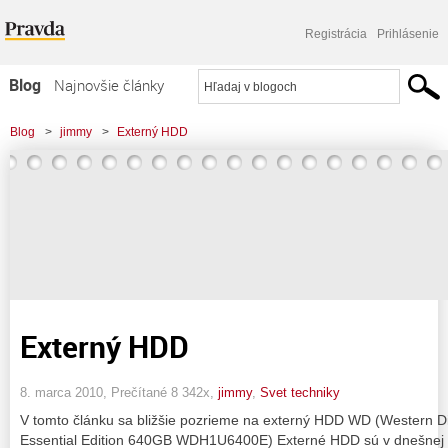
Registrácia
Prihlásenie
Blog
Najnovšie články
Najčítanejšie články
Blog
>
jimmy
>
Externý HDD
Najkomentovanejšie články
Zoznam blogov
Komerčné blogy
Externý HDD
8. marca 2010, Prečítané 8 342x,
jimmy
,
Svet techniky
V tomto článku sa bližšie pozrieme na externý HDD WD (Western 
Essential Edition 640GB WDH1U6400E) Externé HDD sú v dnešnej 