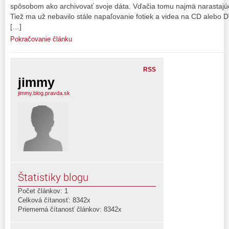
spôsobom ako archivovať svoje dáta. Vďačia tomu najmä narastajúc
Tiež ma už nebavilo stále napaľovanie fotiek a videa na CD alebo 
[…]
Pokračovanie článku
RSS
jimmy
jimmy.blog.pravda.sk
Štatistiky blogu
Počet článkov: 1
Celková čítanosť: 8342x
Priemerná čítanosť článkov: 8342x