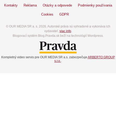
Kontakty
Reklama
Otázky a odpovede
Podmienky používania
Cookies
GDPR
© OUR MEDIA SR a. s. 2026. Autorské práva sú vyhradené a vykonáva ich
vydavateľ,
viac info
.
Blogovací systém Blog.Pravda.sk beží na technológií Wordpress.
Kompletný video servis pre OUR MEDIA SR a.s. zabezpečuje
ARBERTO GROUP
s.r.o.
.